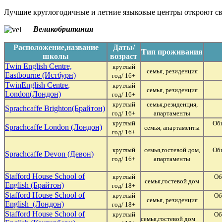
Лучшие круглогодичные и летние языковые центры откроют св
Великобритания
Расположение,название
Даты/
Тип проживания
школы
возраст
Twin English Centre,
круглый
семья, резиденция
Eastbourne (Истбурн)
год/ 16+
Twin
English Centre
,
круглый
семья, резиденция
London
(Лондон)
год/ 16+
круглый
семья,резиденция,
Sprachcaffe Brighton(Брайтон)
год/ 16+
апартаменты
круглый
Общ
Sprachcaffe London (Лондон)
семья, апартаменты
год/ 16+
круглый
семья,гостевой дом,
Общ
Sprachcaffe Devon (Девон)
год/ 16+
апартаменты
Stafford House School of
круглый
Об
семья,гостевой дом
English (Брайтон)
год/ 18+
Stafford House School of
круглый
Об
семья, резиденция
English (Лондон)
год/ 18+
Stafford House School of
круглый
Об
семья,гостевой дом