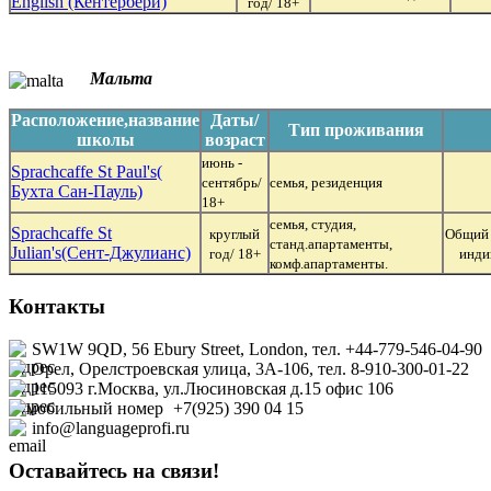
English (Кентербери)
год/ 18+
Мальта
Расположение,название
Даты/
Тип проживания
школы
возраст
июнь -
Sprachcaffe St Paul's(
сентябрь/
семья, резиденция
Бухта Сан-Пауль)
18+
семья, студия,
Sprachcaffe St
круглый
Общий а
станд.апартаменты,
Julian's(Сент-Джулианс)
год/ 18+
инди
комф.апартаменты.
Контакты
SW1W 9QD, 56 Ebury Street, London, тел. +44-779-546-04-90
Орел, Орелстроевская улица, 3А-106, тел. 8-910-300-01-22
115093 г.Москва, ул.Люсиновская д.15 офис
106
+7(925) 390 04 15
info@languageprofi.ru
Оставайтесь на связи!