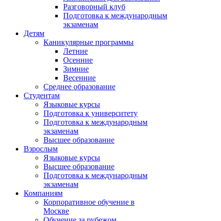
Разговорный клуб
Подготовка к международным
экзаменам
Детям
Каникулярные программы
Летние
Осенние
Зимние
Весенние
Среднее образование
Студентам
Языковые курсы
Подготовка к университету
Подготовка к международным
экзаменам
Высшее образование
Взрослым
Языковые курсы
Высшее образование
Подготовка к международным
экзаменам
Компаниям
Корпоративное обучение в
Москве
Обучение за рубежом