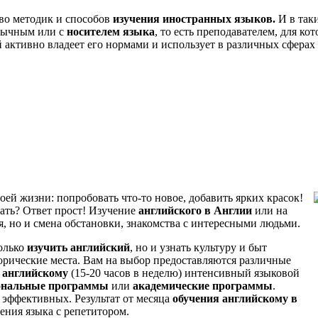
во методик и способов
изучения иностранных языков.
И в таки
язычным или с
носителем языка
, то есть преподавателем, для ко
 активно владеет его нормами и использует в различных сферах
воей жизни: попробовать что-то новое, добавить ярких красок!
дать? Ответ прост! Изучение
английского в Англии
или на
я, но и смена обстановки, знакомства с интересными людьми.
олько
изучить английский
, но и узнать культуру и быт
орические места. Вам на выбор предоставляются различные
 английскому
(15-20 часов в неделю) интенсивный языковой
ональные программы
или
академические программы
.
 эффективных. Результат от месяца
обучения
английскому в
ения языка с репетитором.