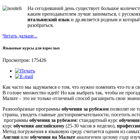
На сегодняшний день существует большое количест
каким преподавателем лучше заниматься, с русско
итальянский язык
и др.является родным и который
разобраться.
Читать дальше...
Языковые курсы для взрослых
Просмотров: 175426
Как часто мы задумаемся о том, что нужно поменять что-то в с
В голове множество идей! Но как выбрать так, чтобы не прога
Мальте – это не только отличный способ расширить свои знани
Разнообразные программы
обучения за рубежом
позволят не т
страны, увидеть главные достопримечательности, посетить ист
программы
обучения за рубежом
: стандартный курс
обучения
курс
обучения английскому
(25-30 часов в неделю),
професси
Метод погружения в языковую среду считается одним из самых
Англии
или
обучения на Мальте
аналогичен целому году изуч