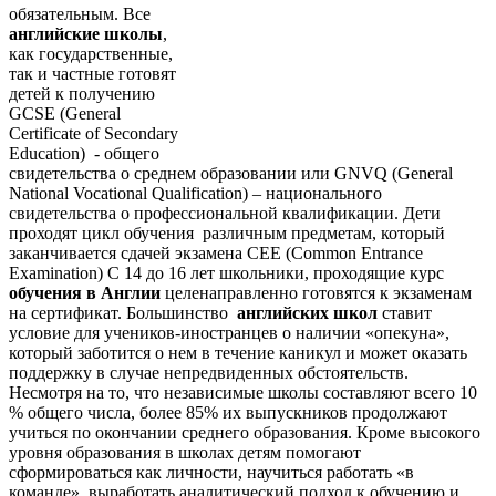
обязательным. Все
английские школы
,
как государственные,
так и частные готовят
детей к получению
GCSE (General
Certificate of Secondary
Education) - общего
свидетельства о среднем образовании или GNVQ (General
National Vocational Qualification) – национального
свидетельства о профессиональной квалификации. Дети
проходят цикл обучения различным предметам, который
заканчивается сдачей экзамена CEE (Common Entrance
Examination) С 14 до 16 лет школьники, проходящие курс
обучения в Англии
целенаправленно готовятся к экзаменам
на сертификат. Большинство
английских школ
ставит
условие для учеников-иностранцев о наличии «опекуна»,
который заботится о нем в течение каникул и может оказать
поддержку в случае непредвиденных обстоятельств.
Несмотря на то, что независимые школы составляют всего 10
% общего числа, более 85% их выпускников продолжают
учиться по окончании среднего образования. Кроме высокого
уровня образования в школах детям помогают
сформироваться как личности, научиться работать «в
команде», выработать аналитический подход к обучению и