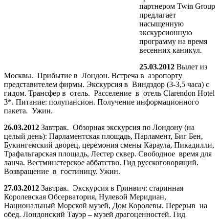
партнером Twin Group
предлагает
насыщенную
экскурсионную
программу на время
весенних каникул.
25.03.2012
Вылет из
Москвы. Прибытие в Лондон. Встреча в аэропорту
представителем фирмы. Экскурсия в Виндздор (3-3,5 часа) с
гидом. Трансфер в отель. Расселение в отель Clarendon Hotel
3*. Питание: полупансион. Получение информационного
пакета. Ужин.
26.03.2012
Завтрак. Обзорная экскурсия по Лондону (на
целый день): Парламентская площадь, Парламент, Биг Бен,
Букингемский дворец, церемония смены Караула, Пикадилли,
Трафальгарская площадь, Лестер сквер. Свободное время для
ланча. Вестминстерское аббатство. Гид русскоговорящий.
Возвращение в гостиницу. Ужин.
27.03.2012
Завтрак. Экскурсия в Гринвич: старинная
Королевская Обсерватория, Нулевой Меридиан,
Национальный Морской музей, Дом Королевы. Перерыв на
обед. Лондонский Тауэр – музей драгоценностей. Гид